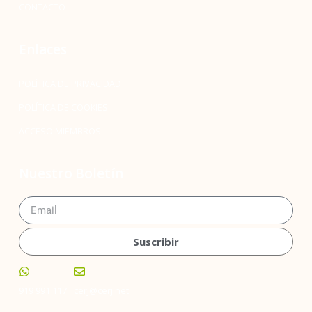
CONTACTO
Enlaces
POLÍTICA DE PRIVACIDAD
POLÍTICA DE COOKIES
ACCESO MIEMBROS
Nuestro Boletín
Suscribir
919 991 117
cerj@cerj.net