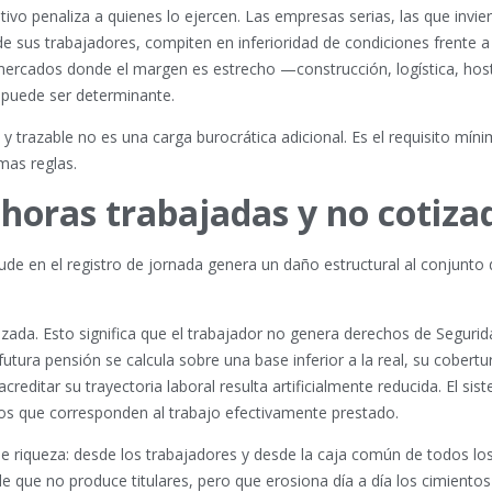
vo penaliza a quienes lo ejercen. Las empresas serias, las que invie
de sus trabajadores, compiten en inferioridad de condiciones frente a
mercados donde el margen es estrecho —construcción, logística, host
s puede ser determinante.
l y trazable no es una carga burocrática adicional. Es el requisito mín
mas reglas.
: horas trabajadas y no cotiza
raude en el registro de jornada genera un daño estructural al conjunto 
zada. Esto significa que el trabajador no genera derechos de Segurid
utura pensión se calcula sobre una base inferior a la real, su cobertu
itar su trayectoria laboral resulta artificialmente reducida. El sis
los que corresponden al trabajo efectivamente prestado.
 de riqueza: desde los trabajadores y desde la caja común de todos lo
 que no produce titulares, pero que erosiona día a día los cimientos