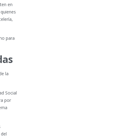
rten en
 quienes
elería,
imo para
das
de la
ad Social
ra por
tema
s
 del