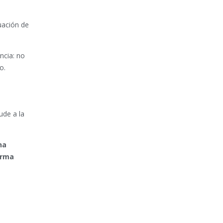
uación de
ncia: no
o.
ude a la
na
orma