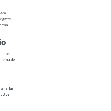
para
registro
forma
io
mentos
sistema de
isma: las
ductos