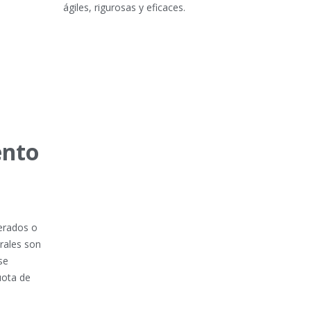
ágiles, rigurosas y eficaces.
ento
terados o
orales son
se
uota de