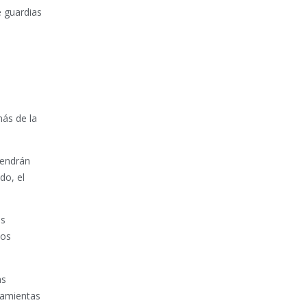
e guardias
más de la
tendrán
do, el
os
tos
as
ramientas