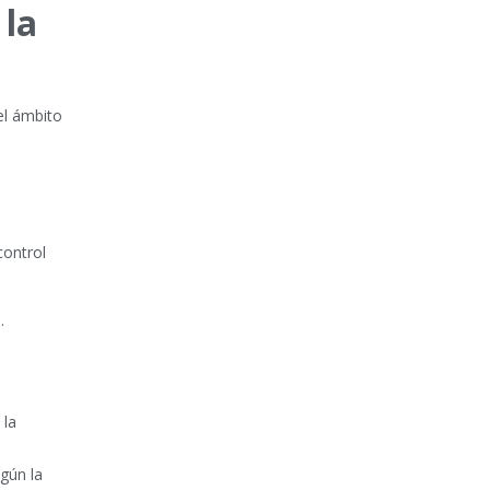
 la
el ámbito
control
s.
 la
gún la