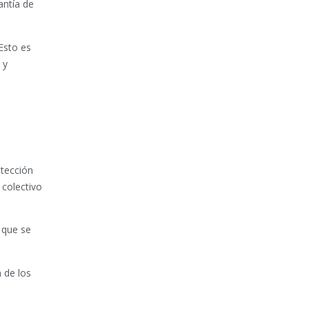
antía de
Esto es
 y
otección
 colectivo
s que se
 de los