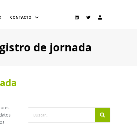
D
CONTACTO
gistro de jornada
nada
dores.
 datos
hos