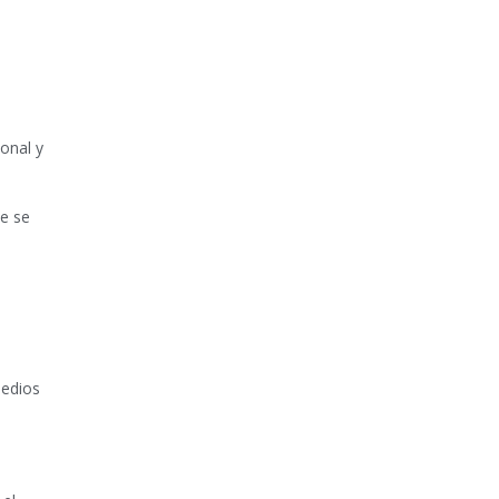
sonal y
e se
medios