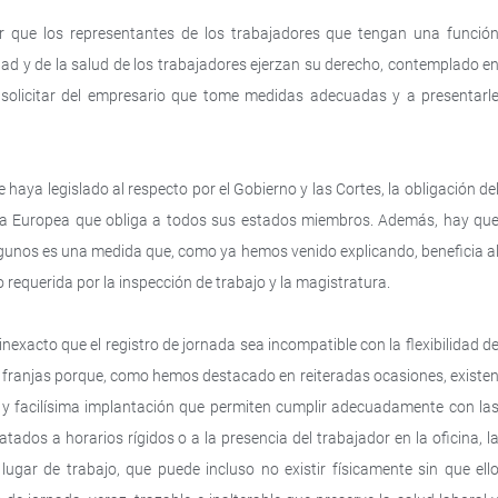
ir que los representantes de los trabajadores que tengan una funció
dad y de la salud de los trabajadores ejerzan su derecho, contemplado e
 a solicitar del empresario que tome medidas adecuadas y a presentarl
 haya legislado al respecto por el Gobierno y las Cortes, la obligación de
cia Europea que obliga a todos sus estados miembros.
Además, hay qu
algunos es una medida que, como ya hemos venido explicando, beneficia a
 requerida por la inspección de trabajo y la magistratura.
exacto que el registro de jornada sea incompatible con la flexibilidad d
con franjas porque, como hemos destacado en reiteradas ocasiones, existe
 y facilísima implantación que permiten cumplir adecuadamente con la
atados a horarios rígidos o a la presencia del trabajador en la oficina, l
lugar de trabajo, que puede incluso no existir físicamente sin que ell