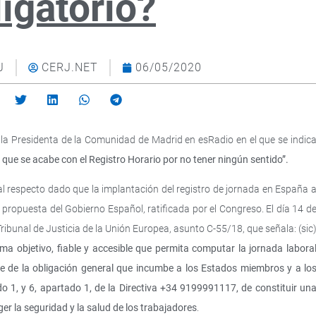
ligatorio?
J
CERJ.NET
06/05/2020
 la Presidenta de la Comunidad de Madrid en esRadio en el que se indic
z que se acabe con el Registro Horario por no tener ningún sentido”.
l respecto dado que la implantación del registro de jornada en España 
ropuesta del Gobierno Español, ratificada por el Congreso. El día 14 d
ribunal de Justicia de la Unión Europea, asunto C‑55/18, que señala: (sic
ma objetivo, fiable y accesible que permita computar la jornada labora
te de la obligación general que incumbe a los Estados miembros y a lo
do 1, y 6, apartado 1, de la Directiva +34 9199991117, de constituir un
er la seguridad y la salud de los trabajadores
.