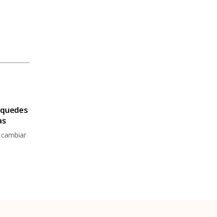
e quedes
as
 cambiar