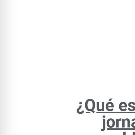
¿Qué es
jorn