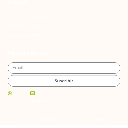
Enlaces
POLÍTICA DE PRIVACIDAD
POLÍTICA DE COOKIES
ACCESO MIEMBROS
Nuestro Boletín
Suscribir
919 991 117
cerj@cerj.net
© construyo.website 2022. Todos los derechos reservados.