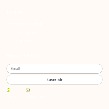
Enlaces
POLÍTICA DE PRIVACIDAD
POLÍTICA DE COOKIES
ACCESO MIEMBROS
Nuestro Boletín
Suscribir
919 991 117
cerj@cerj.net